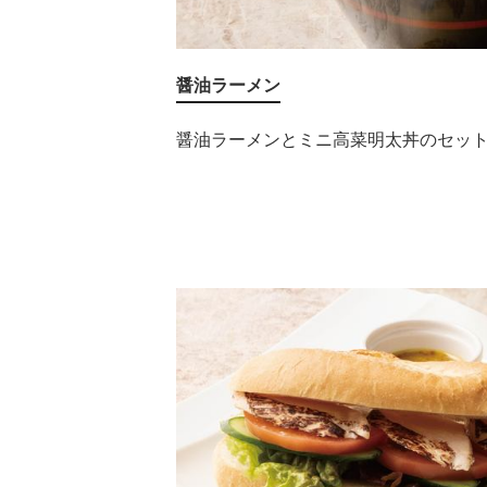
醤油ラーメン
醤油ラーメンとミニ高菜明太丼のセット 