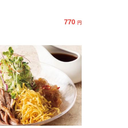
。
770
円