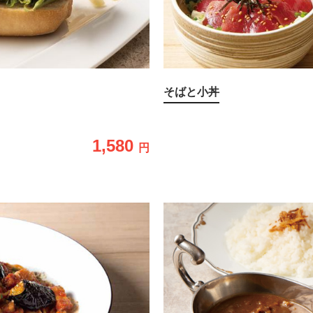
そばと小丼
1,580
円