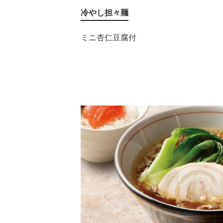
冷やし担々麺
ミニ杏仁豆腐付