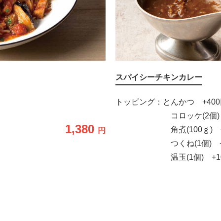
スパイシーチキンカレー
トッピング：とんかつ +400
コロッケ(2個) +
1,380
角煮(100ｇ) +3
円
つくね(1個) +2
温玉(1個) +10